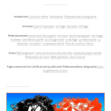
Introduction
Culture du métier
:
Vocabulaire
:
Polyvalence de la sérigraphie
:
Initiation
Cycle d'impression
:
Le tirage
:
Les racles
:
Clichage
:
Perfectionnement
Les encres et les supports
:
Les tissus
:
Les encres opaques
:
Les images
fantômes
:
Contrôle de qualité
:
Le clichage tramé
:
Le séchage
:
La mécanisation
:
La
résolution
:
La couleur
:
L'impression textile
:
Place du motif sur l'écran
:
Divers
Téléchargement
:
Liens vers d'autres sites très utiles
:
Quelques projets réalisés
:
Présentation du cours
:
Mode opératoire - faire un écran
:
Pages concernant les Certificats de Qualification Professionnelle en sérigraphie
Cours
:
Suppléments au cours
: